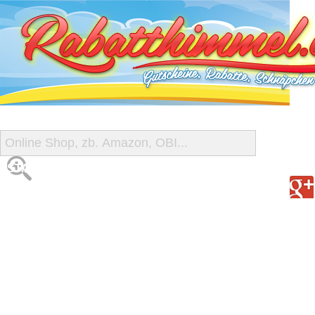
START
ALLE GUTSCHEINE
SHOP-ÜBERSICHT
REISE-SCHNÄPPCHEN
GUTSCHEIN DEALS