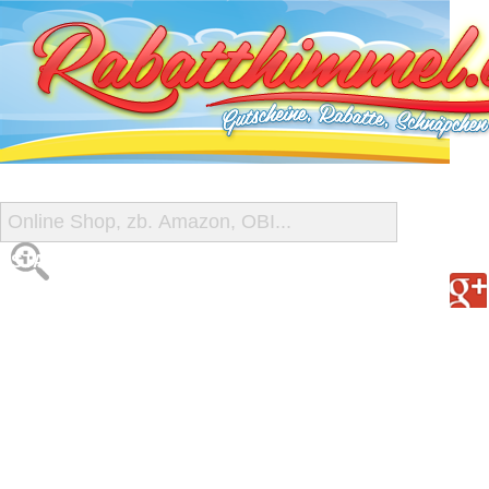
START
ALLE GUTSCHEINE
SHOP-ÜBERSICHT
REISE-SCHNÄPPCHEN
GUTSCHEIN DEALS