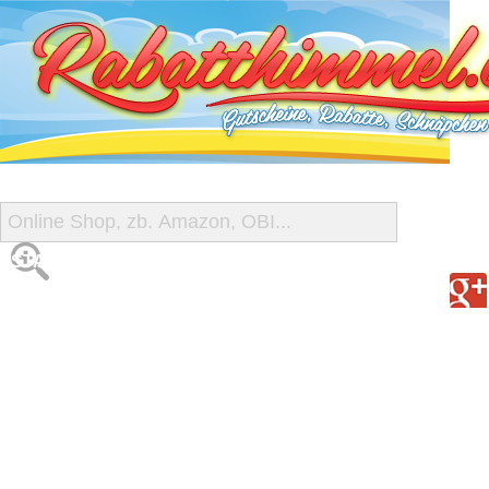
START
ALLE GUTSCHEINE
SHOP-ÜBERSICHT
REISE-SCHNÄPPCHEN
GUTSCHEIN DEALS