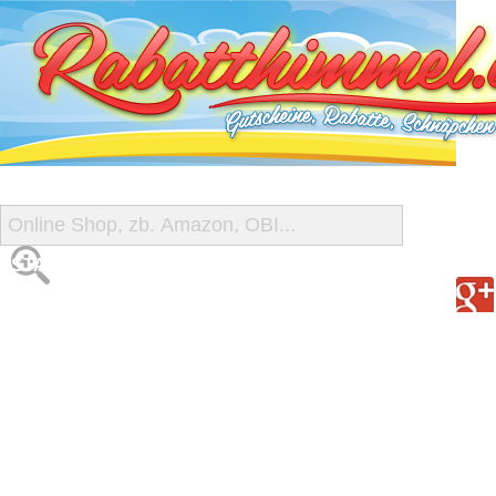
START
ALLE GUTSCHEINE
SHOP-ÜBERSICHT
REISE-SCHNÄPPCHEN
GUTSCHEIN DEALS