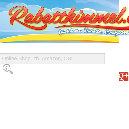
START
ALLE GUTSCHEINE
SHOP-ÜBERSICHT
REISE-SCHNÄPPCHEN
GUTSCHEIN DEALS