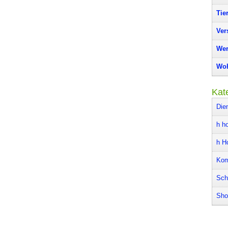
Tie
Ver
Wer
Woh
Kat
Die
h ho
h H
Kom
Sch
Sho