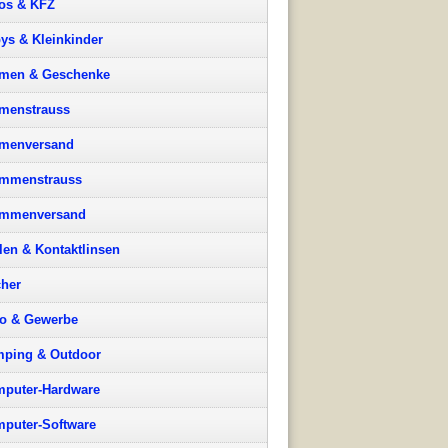
os & KFZ
ys & Kleinkinder
men & Geschenke
menstrauss
menversand
mmenstrauss
ummenversand
llen & Kontaktlinsen
her
o & Gewerbe
ping & Outdoor
puter-Hardware
puter-Software