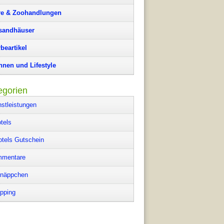
re & Zoohandlungen
sandhäuser
beartikel
nen und Lifestyle
egorien
nstleistungen
tels
otels Gutschein
mentare
näppchen
pping