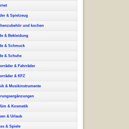
ernet
der & Spielzeug
henzubehör und kochen
e & Bekleidung
de & Schmuck
e & Schuhe
orräder & Fahrräder
orräder & KFZ
ik & Musikinstrumente
rungsergänzungen
füm & Kosmetik
sen & Urlaub
ss & Spiele