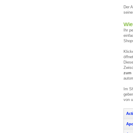
Der A
seine
Wie
Ihr p
einfa
Shops
Klick
öffne
Diese
Zwisc
zum 
autom
Im Sh
geben
von 
Act
Apo