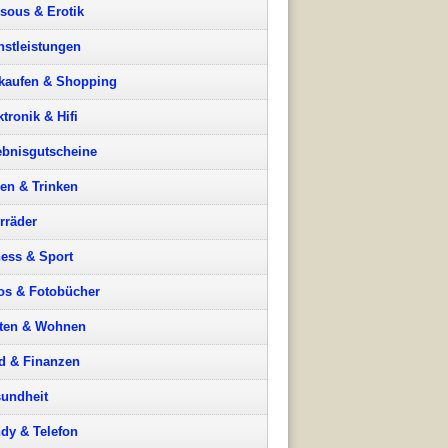
sous & Erotik
nstleistungen
kaufen & Shopping
ktronik & Hifi
ebnisgutscheine
en & Trinken
rräder
ness & Sport
os & Fotobücher
ten & Wohnen
d & Finanzen
undheit
dy & Telefon