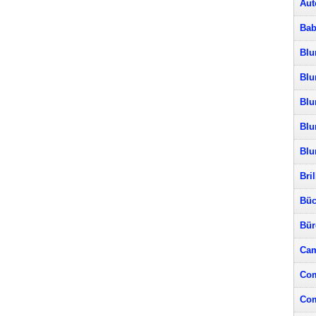
Aut
Bab
Blu
Blu
Blu
Blu
Bl
Bri
Büc
Bür
Cam
Com
Com