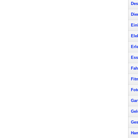
Des
Die
Ein
Ele
Erl
Ess
Fah
Fit
Fot
Gar
Gel
Ges
Han