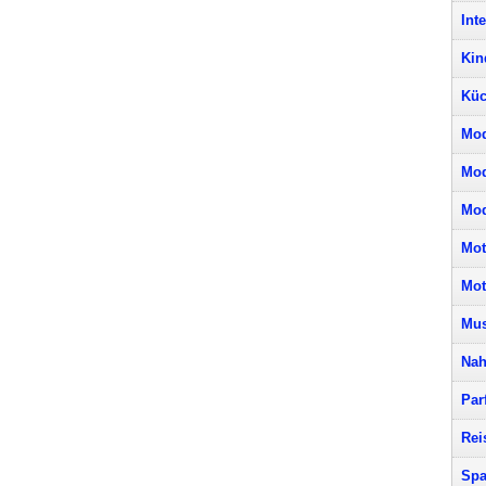
Int
Kin
Küc
Mod
Mo
Mod
Mot
Mot
Mus
Nah
Par
Rei
Spa