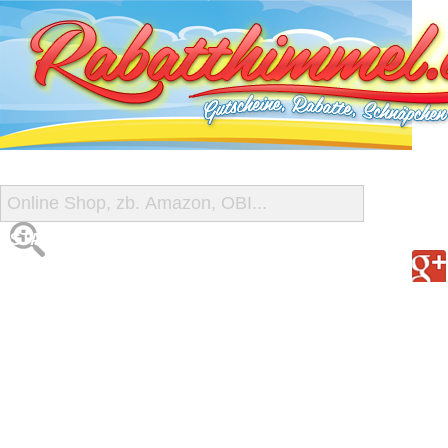
START
ALLE GUTSCHEINE
SHOP-ÜBERSICHT
REISE-SCHNÄPPCHEN
GUTSCHEIN DEALS