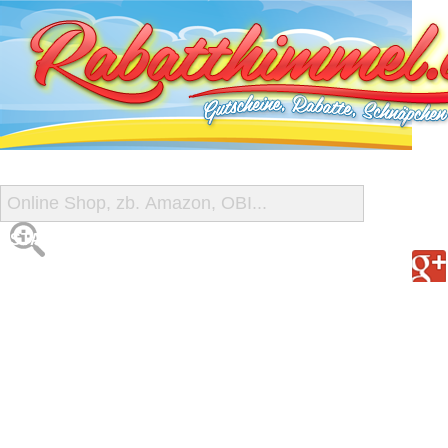
START
ALLE GUTSCHEINE
SHOP-ÜBERSICHT
REISE-SCHNÄPPCHEN
GUTSCHEIN DEALS