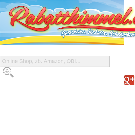
START
ALLE GUTSCHEINE
SHOP-ÜBERSICHT
REISE-SCHNÄPPCHEN
GUTSCHEIN DEALS