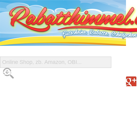
START
ALLE GUTSCHEINE
SHOP-ÜBERSICHT
REISE-SCHNÄPPCHEN
GUTSCHEIN DEALS