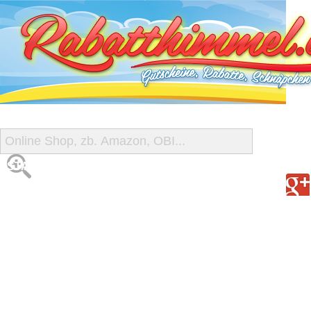
START
ALLE GUTSCHEINE
SHOP-ÜBERSICHT
REISE-SCHNÄPPCHEN
GUTSCHEIN DEALS