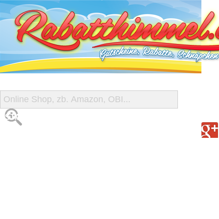
START
ALLE GUTSCHEINE
SHOP-ÜBERSICHT
REISE-SCHNÄPPCHEN
GUTSCHEIN DEALS