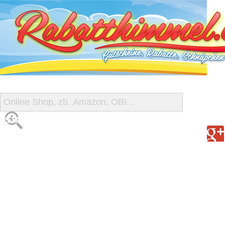
START
ALLE GUTSCHEINE
SHOP-ÜBERSICHT
REISE-SCHNÄPPCHEN
GUTSCHEIN DEALS