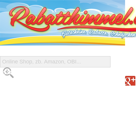
START
ALLE GUTSCHEINE
SHOP-ÜBERSICHT
REISE-SCHNÄPPCHEN
GUTSCHEIN DEALS