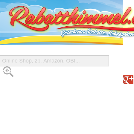
START
ALLE GUTSCHEINE
SHOP-ÜBERSICHT
REISE-SCHNÄPPCHEN
GUTSCHEIN DEALS