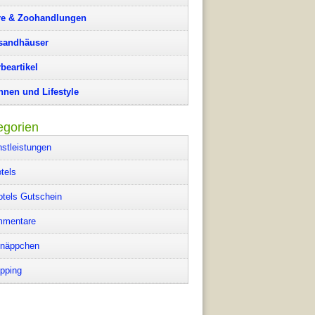
re & Zoohandlungen
sandhäuser
beartikel
nen und Lifestyle
egorien
nstleistungen
tels
otels Gutschein
mentare
näppchen
pping