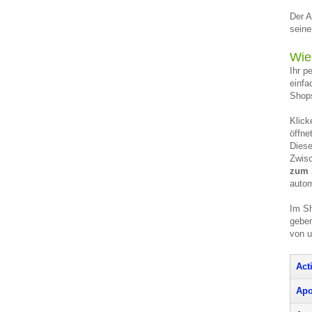
Der A
seine
Wie
Ihr p
einfa
Shops
Klick
öffne
Diese
Zwisc
zum 
autom
Im Sh
geben
von 
Act
Apo