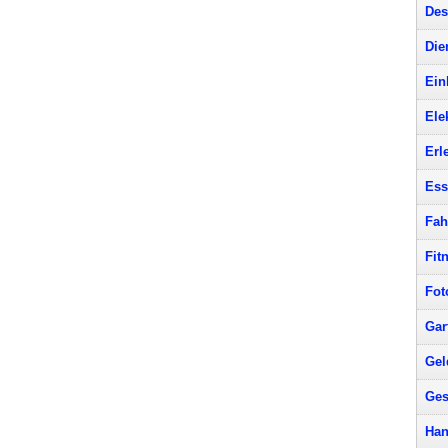
Des
Die
Ein
Ele
Erl
Ess
Fah
Fit
Fot
Gar
Gel
Ges
Han