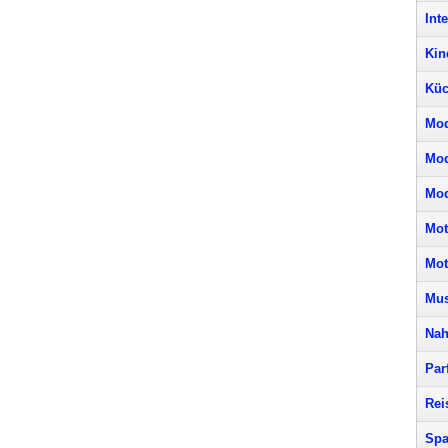
Int
Kin
Küc
Mod
Mo
Mod
Mot
Mot
Mus
Nah
Par
Rei
Spa