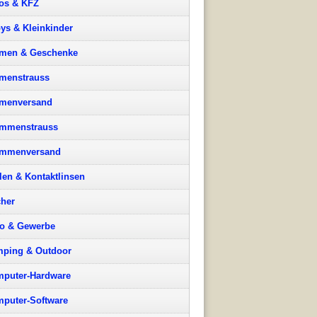
os & KFZ
ys & Kleinkinder
men & Geschenke
menstrauss
menversand
mmenstrauss
ummenversand
llen & Kontaktlinsen
her
o & Gewerbe
ping & Outdoor
puter-Hardware
puter-Software