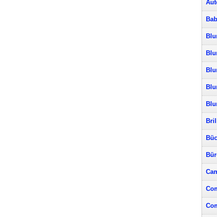
Aut
Bab
Blu
Blu
Blu
Blu
Bl
Bri
Büc
Bür
Cam
Com
Com