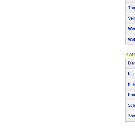
Tie
Ver
Wer
Woh
Kat
Die
h ho
h H
Kom
Sch
Sho