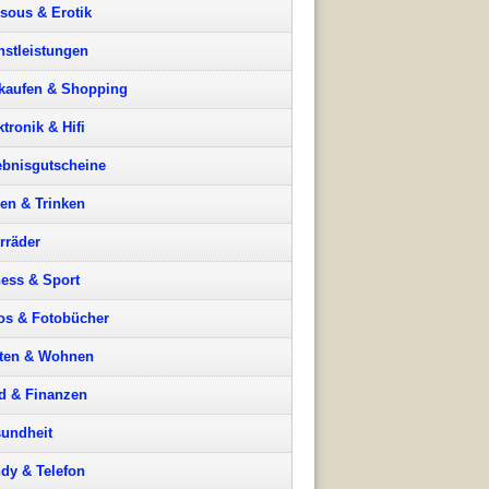
sous & Erotik
nstleistungen
kaufen & Shopping
ktronik & Hifi
ebnisgutscheine
en & Trinken
rräder
ness & Sport
os & Fotobücher
ten & Wohnen
d & Finanzen
undheit
dy & Telefon