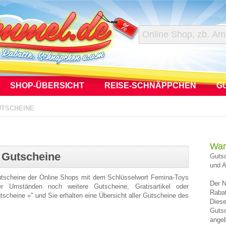
SHOP-ÜBERSICHT
REISE-SCHNÄPPCHEN
G
UTSCHEINE
War
 Gutscheine
Gutsc
und A
Gutscheine der Online Shops mit dem Schlüsselwort Femina-Toys
Der N
r Umständen noch weitere Gutscheine, Gratisartikel oder
Rabat
utscheine »" und Sie erhalten eine Übersicht aller Gutscheine des
Diese
Gutsc
angeb