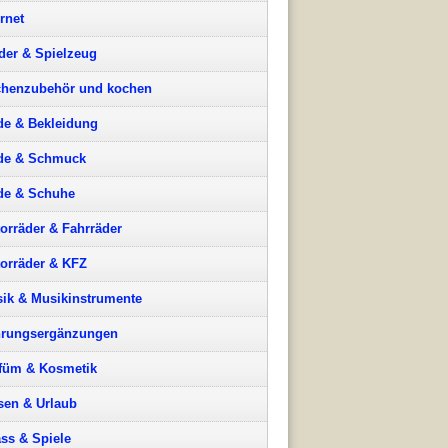
ernet
der & Spielzeug
henzubehör und kochen
e & Bekleidung
de & Schmuck
e & Schuhe
orräder & Fahrräder
orräder & KFZ
ik & Musikinstrumente
rungsergänzungen
füm & Kosmetik
sen & Urlaub
ss & Spiele