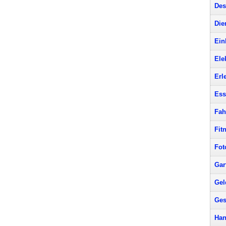
Des
Die
Ein
Ele
Erl
Ess
Fah
Fit
Fot
Gar
Gel
Ges
Han