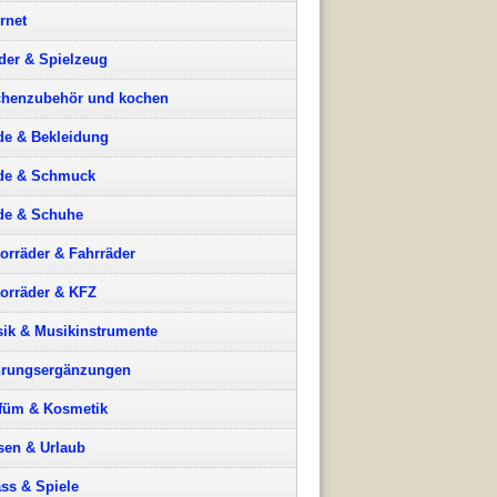
ernet
der & Spielzeug
henzubehör und kochen
e & Bekleidung
de & Schmuck
e & Schuhe
orräder & Fahrräder
orräder & KFZ
ik & Musikinstrumente
rungsergänzungen
füm & Kosmetik
sen & Urlaub
ss & Spiele