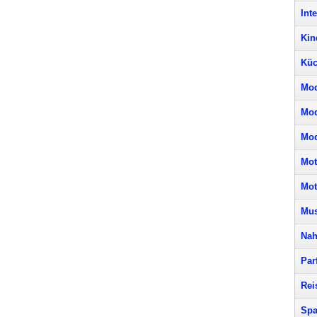
Int
Kin
Küc
Mod
Mo
Mod
Mot
Mot
Mus
Nah
Par
Rei
Spa