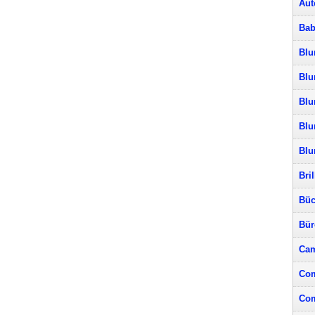
Aut
Bab
Blu
Blu
Blu
Blu
Bl
Bri
Büc
Bür
Cam
Com
Com