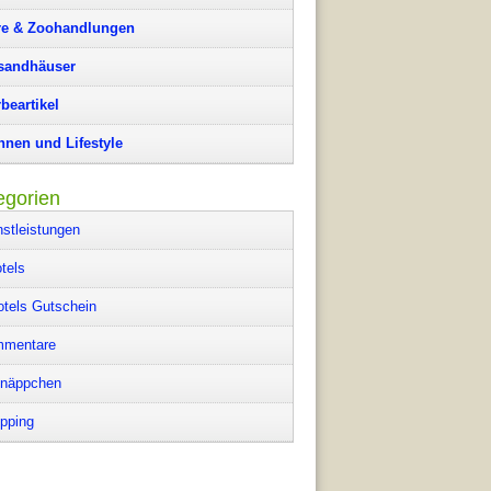
re & Zoohandlungen
sandhäuser
beartikel
nen und Lifestyle
egorien
nstleistungen
tels
otels Gutschein
mentare
näppchen
pping