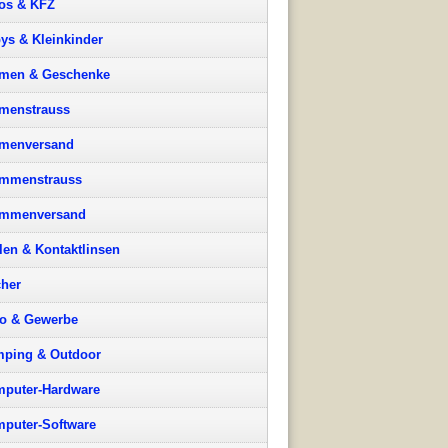
os & KFZ
ys & Kleinkinder
men & Geschenke
menstrauss
menversand
mmenstrauss
ummenversand
llen & Kontaktlinsen
her
o & Gewerbe
ping & Outdoor
puter-Hardware
puter-Software