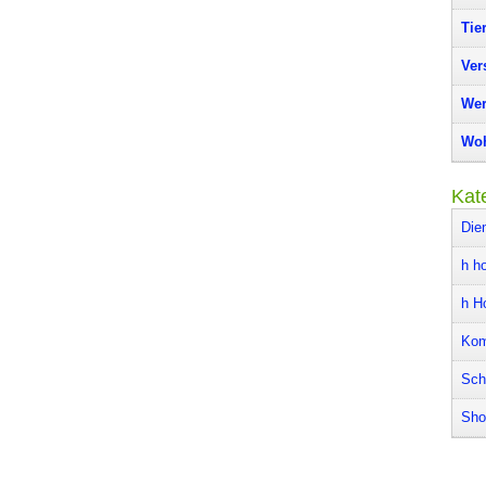
Tie
Ver
Wer
Woh
Kat
Die
h ho
h H
Kom
Sch
Sho