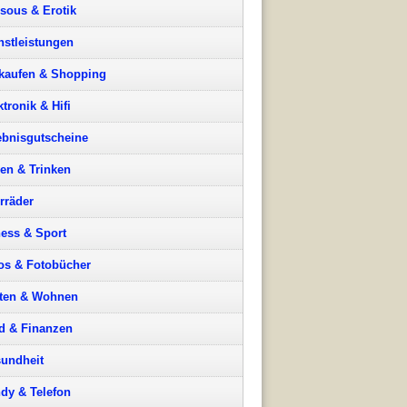
sous & Erotik
nstleistungen
kaufen & Shopping
ktronik & Hifi
ebnisgutscheine
en & Trinken
rräder
ness & Sport
os & Fotobücher
ten & Wohnen
d & Finanzen
undheit
dy & Telefon