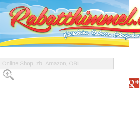
START
ALLE GUTSCHEINE
SHOP-ÜBERSICHT
REISE-SCHNÄPPCHEN
GUTSCHEIN DEALS