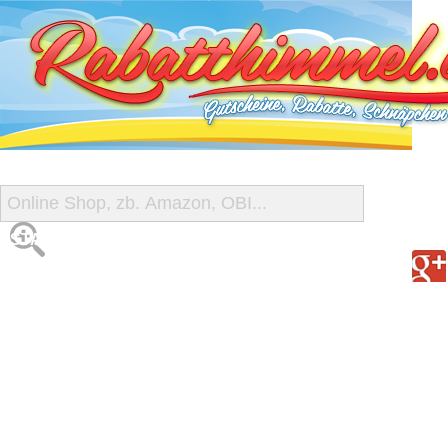
START
ALLE GUTSCHEINE
SHOP-ÜBERSICHT
REISE-SCHNÄPPCHEN
GUTSCHEIN DEALS