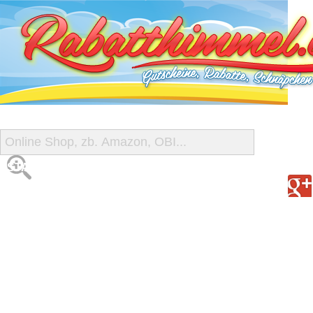
START
ALLE GUTSCHEINE
SHOP-ÜBERSICHT
REISE-SCHNÄPPCHEN
GUTSCHEIN DEALS