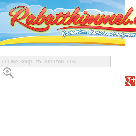
START
ALLE GUTSCHEINE
SHOP-ÜBERSICHT
REISE-SCHNÄPPCHEN
GUTSCHEIN DEALS