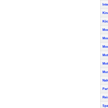
Int
Kin
Küc
Mod
Mo
Mod
Mot
Mot
Mus
Nah
Par
Rei
Spa