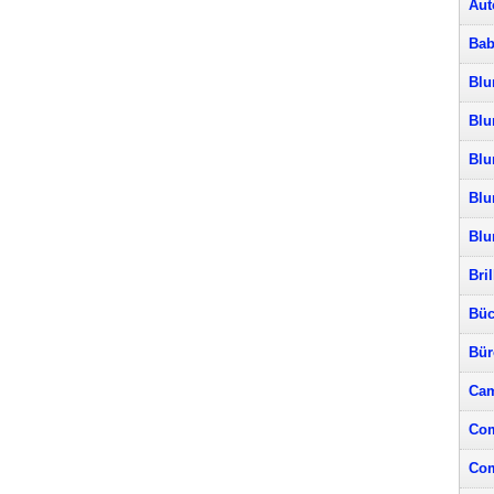
Aut
Bab
Blu
Blu
Blu
Blu
Bl
Bri
Büc
Bür
Cam
Com
Com