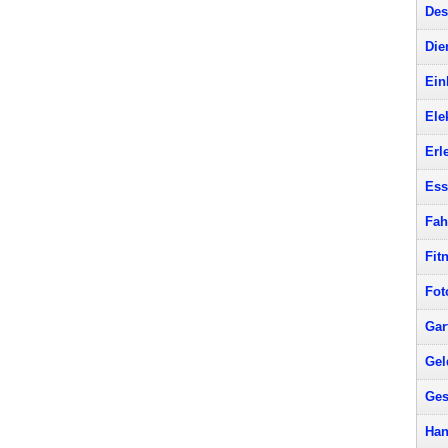
Des
Die
Ein
Ele
Erl
Ess
Fah
Fit
Fot
Gar
Gel
Ges
Han