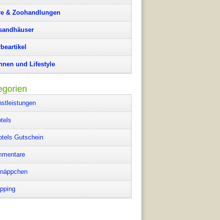
re & Zoohandlungen
sandhäuser
beartikel
nen und Lifestyle
egorien
nstleistungen
tels
otels Gutschein
mentare
näppchen
pping