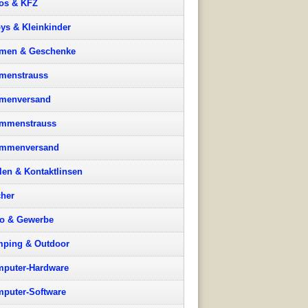
os & KFZ
ys & Kleinkinder
men & Geschenke
menstrauss
menversand
mmenstrauss
ummenversand
llen & Kontaktlinsen
her
o & Gewerbe
ping & Outdoor
puter-Hardware
puter-Software