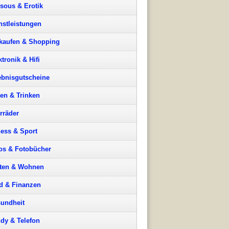
sous & Erotik
nstleistungen
kaufen & Shopping
ktronik & Hifi
ebnisgutscheine
en & Trinken
rräder
ness & Sport
os & Fotobücher
ten & Wohnen
d & Finanzen
undheit
dy & Telefon