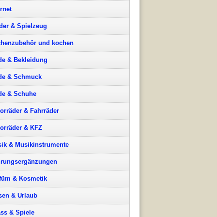
ernet
der & Spielzeug
henzubehör und kochen
e & Bekleidung
de & Schmuck
e & Schuhe
orräder & Fahrräder
orräder & KFZ
ik & Musikinstrumente
rungsergänzungen
füm & Kosmetik
sen & Urlaub
ss & Spiele