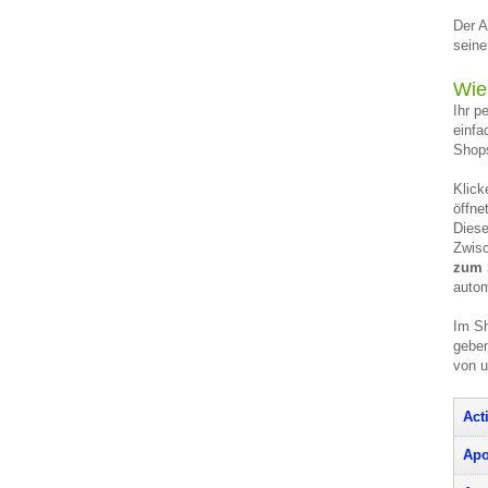
Der A
seine
Wie
Ihr p
einfa
Shops
Klick
öffne
Diese
Zwisc
zum 
autom
Im Sh
geben
von 
Act
Apo