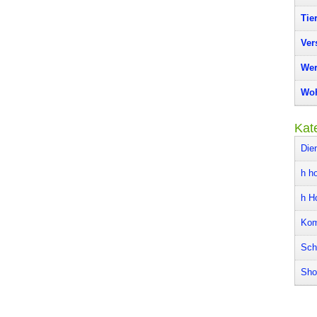
Tie
Ver
Wer
Woh
Kat
Die
h ho
h H
Kom
Sch
Sho