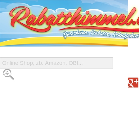
START
ALLE GUTSCHEINE
SHOP-ÜBERSICHT
REISE-SCHNÄPPCHEN
GUTSCHEIN DEALS