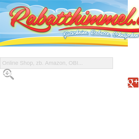
START
ALLE GUTSCHEINE
SHOP-ÜBERSICHT
REISE-SCHNÄPPCHEN
GUTSCHEIN DEALS