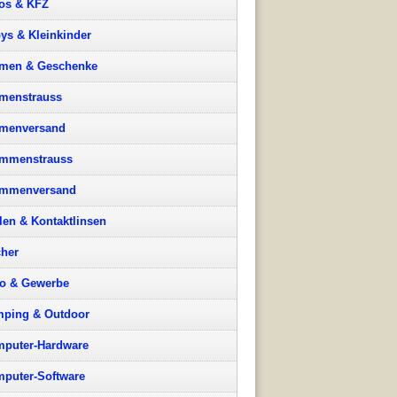
os & KFZ
ys & Kleinkinder
men & Geschenke
menstrauss
menversand
mmenstrauss
ummenversand
llen & Kontaktlinsen
her
o & Gewerbe
ping & Outdoor
puter-Hardware
puter-Software