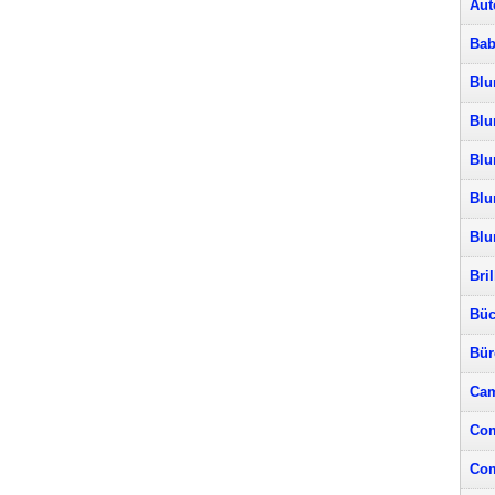
Aut
Bab
Blu
Blu
Blu
Blu
Bl
Bri
Büc
Bür
Cam
Com
Com