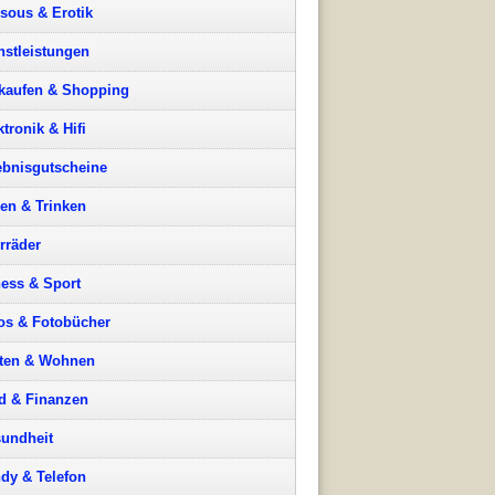
sous & Erotik
nstleistungen
kaufen & Shopping
ktronik & Hifi
ebnisgutscheine
en & Trinken
rräder
ness & Sport
os & Fotobücher
ten & Wohnen
d & Finanzen
undheit
dy & Telefon