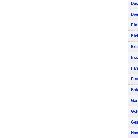
Des
Die
Ein
Ele
Erl
Ess
Fah
Fit
Fot
Gar
Gel
Ges
Han