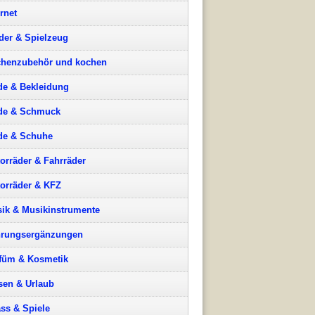
ernet
der & Spielzeug
henzubehör und kochen
e & Bekleidung
de & Schmuck
e & Schuhe
orräder & Fahrräder
orräder & KFZ
ik & Musikinstrumente
rungsergänzungen
füm & Kosmetik
sen & Urlaub
ss & Spiele