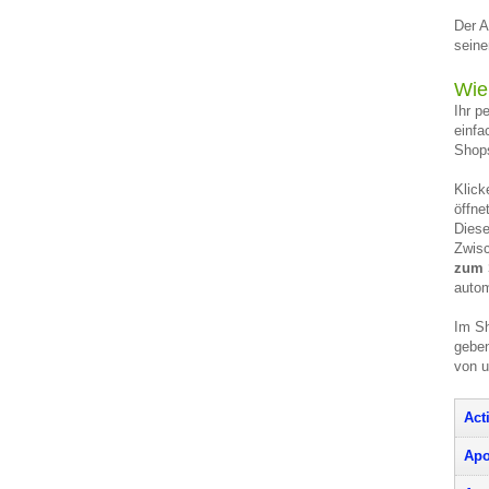
Der A
seine
Wie
Ihr p
einfa
Shops
Klick
öffne
Diese
Zwisc
zum 
autom
Im Sh
geben
von 
Act
Apo