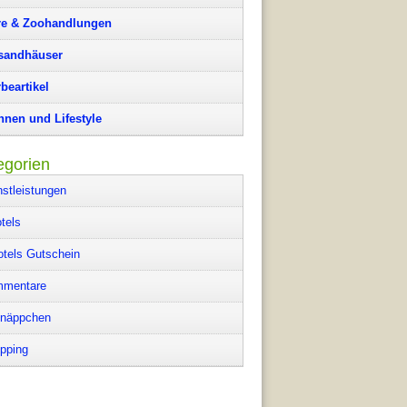
re & Zoohandlungen
sandhäuser
beartikel
nen und Lifestyle
egorien
nstleistungen
tels
otels Gutschein
mentare
näppchen
pping