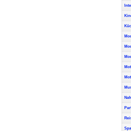
Int
Kin
Küc
Mod
Mo
Mod
Mot
Mot
Mus
Nah
Par
Rei
Spa