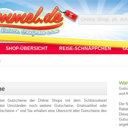
SHOP-ÜBERSICHT
REISE-SCHNÄPPCHEN
G
M
War
ne
Gutsc
und A
sten Gutscheine der Online Shops mit dem Schlüsselwort
Der N
ter Umständen noch weitere Gutscheine, Gratisartikel oder
Rabat
utscheine »" und Sie erhalten eine Übersicht aller Gutscheine des
Diese
Gutsc
angeb