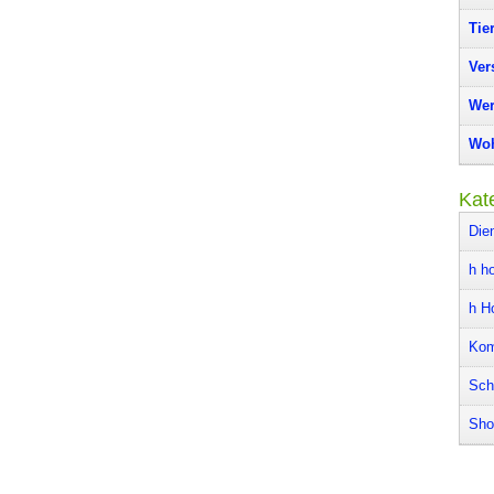
Tie
Ver
Wer
Woh
Kat
Die
h ho
h H
Kom
Sch
Sho