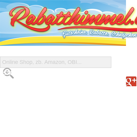
START
ALLE GUTSCHEINE
SHOP-ÜBERSICHT
REISE-SCHNÄPPCHEN
GUTSCHEIN DEALS