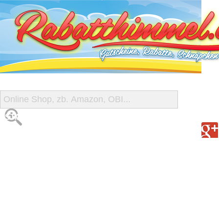
START
ALLE GUTSCHEINE
SHOP-ÜBERSICHT
REISE-SCHNÄPPCHEN
GUTSCHEIN DEALS