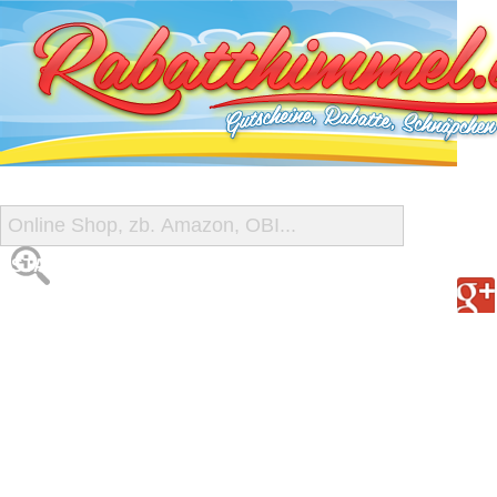
START
ALLE GUTSCHEINE
SHOP-ÜBERSICHT
REISE-SCHNÄPPCHEN
GUTSCHEIN DEALS