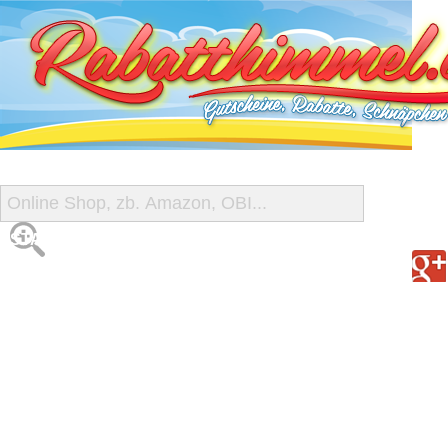
START
ALLE GUTSCHEINE
SHOP-ÜBERSICHT
REISE-SCHNÄPPCHEN
GUTSCHEIN DEALS