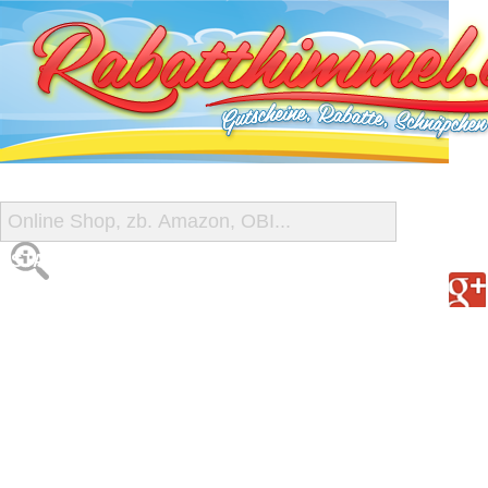
START
ALLE GUTSCHEINE
SHOP-ÜBERSICHT
REISE-SCHNÄPPCHEN
GUTSCHEIN DEALS