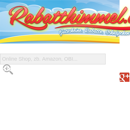
START
ALLE GUTSCHEINE
SHOP-ÜBERSICHT
REISE-SCHNÄPPCHEN
GUTSCHEIN DEALS