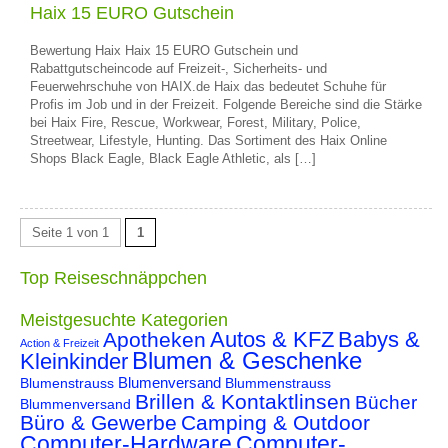
Haix 15 EURO Gutschein
Bewertung Haix Haix 15 EURO Gutschein und
Rabattgutscheincode auf Freizeit-, Sicherheits- und
Feuerwehrschuhe von HAIX.de Haix das bedeutet Schuhe für
Profis im Job und in der Freizeit. Folgende Bereiche sind die Stärke
bei Haix Fire, Rescue, Workwear, Forest, Military, Police,
Streetwear, Lifestyle, Hunting. Das Sortiment des Haix Online
Shops Black Eagle, Black Eagle Athletic, als […]
Seite 1 von 1
1
Top Reiseschnäppchen
Meistgesuchte Kategorien
Autos & KFZ
Babys &
Apotheken
Action & Freizeit
Blumen & Geschenke
Kleinkinder
Blumenstrauss
Blumenversand
Blummenstrauss
Brillen & Kontaktlinsen
Bücher
Blummenversand
Büro & Gewerbe
Camping & Outdoor
Computer-Hardware
Computer-