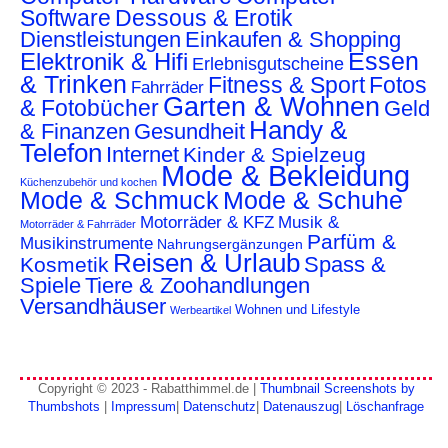
Software
Dessous & Erotik
Dienstleistungen
Einkaufen & Shopping
Essen
Elektronik & Hifi
Erlebnisgutscheine
& Trinken
Fitness & Sport
Fotos
Fahrräder
Garten & Wohnen
& Fotobücher
Geld
Handy &
& Finanzen
Gesundheit
Telefon
Internet
Kinder & Spielzeug
Mode & Bekleidung
Küchenzubehör und kochen
Mode & Schmuck
Mode & Schuhe
Motorräder & KFZ
Musik &
Motorräder & Fahrräder
Parfüm &
Musikinstrumente
Nahrungsergänzungen
Reisen & Urlaub
Spass &
Kosmetik
Spiele
Tiere & Zoohandlungen
Versandhäuser
Wohnen und Lifestyle
Werbeartikel
Copyright © 2023 - Rabatthimmel.de |
Thumbnail Screenshots by
Thumbshots
|
Impressum
|
Datenschutz
|
Datenauszug
|
Löschanfrage