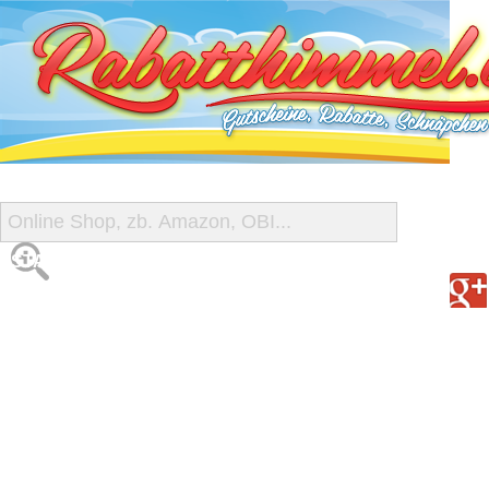
START
ALLE GUTSCHEINE
SHOP-ÜBERSICHT
REISE-SCHNÄPPCHEN
GUTSCHEIN DEALS