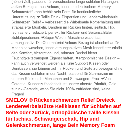
(höher) Zoll, passend für verschiedene lange schlafen Haltungen,
außen Bezug ist aus Velours, innen medizinischem Memory-
Schaumstoff kann behält sein Form für kontinuierliche
Unterstützung. ❤ Taille Druck Dispersion und Lendenwirbelsäule
Schmerzen Relief – verbessert die Wirbelsäule Körperhaltung und
strapazierte Muskeln, Bändern im Rücken hinten, seitlich, Hip,
Ischiasnerv reduziert, perfekt für Rücken- und Seitenschläfer
Schlafpositionen. ❤Super Weich, Maschine waschbar,
atmungsaktiv: Die Obermaterial Velours Bezug ist abnehmbar für
Maschine waschen, innen atmungsaktives Mesh-Innenfutter erhöht
den Komfort, Absorption und, robuster Deckel bietet
Feuchtigkeitstransport Eigenschaften. ❤ergonomisches Design –
kann auch verwendet werden als Knie Support Kissen oder
Beinkissen, sie können auf Ihr Rücken und Seite zu bewegen ohne
das Kissen schlafen in der Nacht, passend für Schmerzen im
unteren Rücken die Menschen und Schwangere Frau. ❤Volle
Garantie: Kundenzufriedenheit ist unsere oberste Priorität, Geld-
zurück-Garantie, wenn Sie nicht 100% zufrieden sind, keine
Fragen!
SMELOV ® Rückenschmerzen Relief Dreieck
Lendenwirbelstütze Keilkissen für Schlafen auf
Seite oder zurück, orthopädische Taille Kissen
für Ischias, Schwangerschaft, Hip und
Gelenkschmerzen, lange Bein Memory Foam