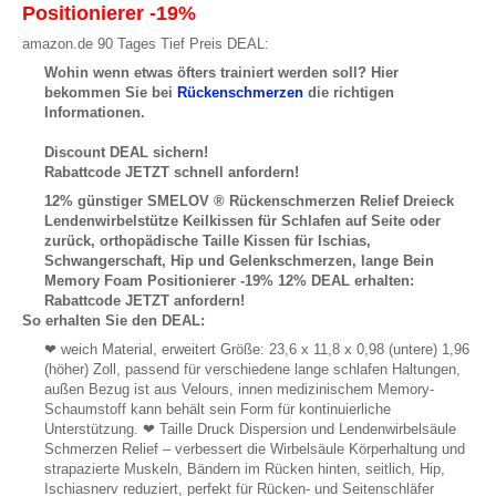
Positionierer -19%
amazon.de 90 Tages Tief Preis DEAL:
Wohin wenn etwas öfters trainiert werden soll? Hier
bekommen Sie bei
Rückenschmerzen
die richtigen
Informationen.
Discount DEAL sichern!
Rabattcode JETZT schnell anfordern!
12% günstiger SMELOV ® Rückenschmerzen Relief Dreieck
Lendenwirbelstütze Keilkissen für Schlafen auf Seite oder
zurück, orthopädische Taille Kissen für Ischias,
Schwangerschaft, Hip und Gelenkschmerzen, lange Bein
Memory Foam Positionierer -19% 12% DEAL erhalten:
Rabattcode JETZT anfordern!
So erhalten Sie den DEAL:
❤ weich Material, erweitert Größe: 23,6 x 11,8 x 0,98 (untere) 1,96
(höher) Zoll, passend für verschiedene lange schlafen Haltungen,
außen Bezug ist aus Velours, innen medizinischem Memory-
Schaumstoff kann behält sein Form für kontinuierliche
Unterstützung. ❤ Taille Druck Dispersion und Lendenwirbelsäule
Schmerzen Relief – verbessert die Wirbelsäule Körperhaltung und
strapazierte Muskeln, Bändern im Rücken hinten, seitlich, Hip,
Ischiasnerv reduziert, perfekt für Rücken- und Seitenschläfer