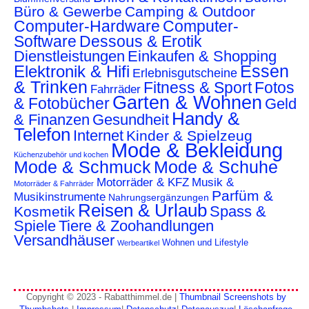
Büro & Gewerbe
Camping & Outdoor
Computer-Hardware
Computer-
Software
Dessous & Erotik
Dienstleistungen
Einkaufen & Shopping
Essen
Elektronik & Hifi
Erlebnisgutscheine
& Trinken
Fitness & Sport
Fotos
Fahrräder
Garten & Wohnen
& Fotobücher
Geld
Handy &
& Finanzen
Gesundheit
Telefon
Internet
Kinder & Spielzeug
Mode & Bekleidung
Küchenzubehör und kochen
Mode & Schmuck
Mode & Schuhe
Motorräder & KFZ
Musik &
Motorräder & Fahrräder
Parfüm &
Musikinstrumente
Nahrungsergänzungen
Reisen & Urlaub
Spass &
Kosmetik
Spiele
Tiere & Zoohandlungen
Versandhäuser
Wohnen und Lifestyle
Werbeartikel
Copyright © 2023 - Rabatthimmel.de |
Thumbnail Screenshots by