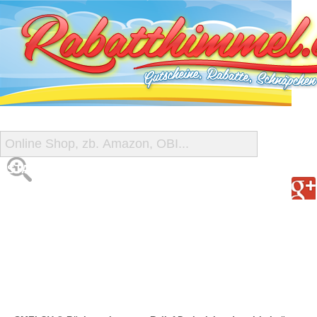
START
ALLE GUTSCHEINE
SHOP-ÜBERSICHT
REISE-SCHNÄPPCHEN
GUTSCHEIN DEALS