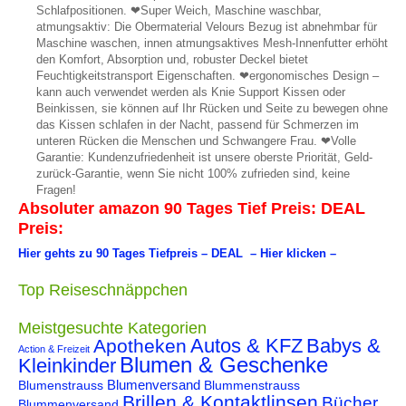
Schlafpositionen. ❤Super Weich, Maschine waschbar,
atmungsaktiv: Die Obermaterial Velours Bezug ist abnehmbar für
Maschine waschen, innen atmungsaktives Mesh-Innenfutter erhöht
den Komfort, Absorption und, robuster Deckel bietet
Feuchtigkeitstransport Eigenschaften. ❤ergonomisches Design –
kann auch verwendet werden als Knie Support Kissen oder
Beinkissen, sie können auf Ihr Rücken und Seite zu bewegen ohne
das Kissen schlafen in der Nacht, passend für Schmerzen im
unteren Rücken die Menschen und Schwangere Frau. ❤Volle
Garantie: Kundenzufriedenheit ist unsere oberste Priorität, Geld-
zurück-Garantie, wenn Sie nicht 100% zufrieden sind, keine
Fragen!
Absoluter amazon 90 Tages Tief Preis: DEAL
Preis:
Hier gehts zu 90 Tages Tiefpreis – DEAL – Hier klicken –
Top Reiseschnäppchen
Meistgesuchte Kategorien
Autos & KFZ
Babys &
Apotheken
Action & Freizeit
Blumen & Geschenke
Kleinkinder
Blumenstrauss
Blumenversand
Blummenstrauss
Brillen & Kontaktlinsen
Bücher
Blummenversand