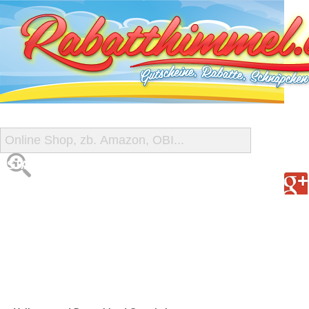
START
ALLE GUTSCHEINE
SHOP-ÜBERSICHT
REISE-SCHNÄPPCHEN
GUTSCHEIN DEALS