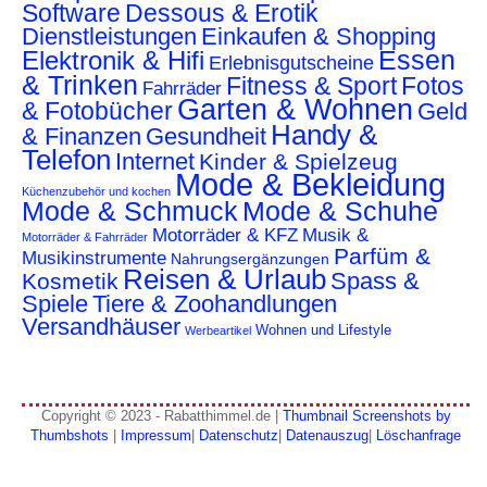
Software
Dessous & Erotik
Dienstleistungen
Einkaufen & Shopping
Essen
Elektronik & Hifi
Erlebnisgutscheine
& Trinken
Fitness & Sport
Fotos
Fahrräder
Garten & Wohnen
& Fotobücher
Geld
Handy &
& Finanzen
Gesundheit
Telefon
Internet
Kinder & Spielzeug
Mode & Bekleidung
Küchenzubehör und kochen
Mode & Schmuck
Mode & Schuhe
Motorräder & KFZ
Musik &
Motorräder & Fahrräder
Parfüm &
Musikinstrumente
Nahrungsergänzungen
Reisen & Urlaub
Spass &
Kosmetik
Spiele
Tiere & Zoohandlungen
Versandhäuser
Wohnen und Lifestyle
Werbeartikel
Copyright © 2023 - Rabatthimmel.de |
Thumbnail Screenshots by
Thumbshots
|
Impressum
|
Datenschutz
|
Datenauszug
|
Löschanfrage