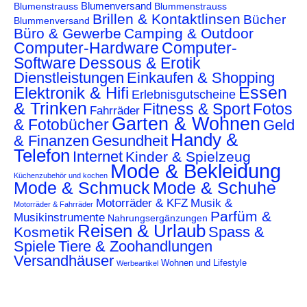
Blumenstrauss
Blumenversand
Blummenstrauss
Brillen & Kontaktlinsen
Bücher
Blummenversand
Büro & Gewerbe
Camping & Outdoor
Computer-Hardware
Computer-
Software
Dessous & Erotik
Dienstleistungen
Einkaufen & Shopping
Essen
Elektronik & Hifi
Erlebnisgutscheine
& Trinken
Fitness & Sport
Fotos
Fahrräder
Garten & Wohnen
& Fotobücher
Geld
Handy &
& Finanzen
Gesundheit
Telefon
Internet
Kinder & Spielzeug
Mode & Bekleidung
Küchenzubehör und kochen
Mode & Schmuck
Mode & Schuhe
Motorräder & KFZ
Musik &
Motorräder & Fahrräder
Parfüm &
Musikinstrumente
Nahrungsergänzungen
Reisen & Urlaub
Spass &
Kosmetik
Spiele
Tiere & Zoohandlungen
Versandhäuser
Wohnen und Lifestyle
Werbeartikel