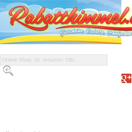
START
ALLE GUTSCHEINE
SHOP-ÜBERSICHT
REISE-SCHNÄPPCHEN
GUTSCHEIN DEALS