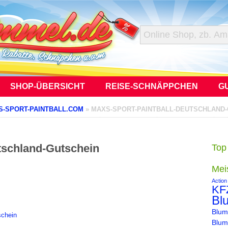
SHOP-ÜBERSICHT
REISE-SCHNÄPPCHEN
G
S-SPORT-PAINTBALL.COM
»
MAXS-SPORT-PAINTBALL-DEUTSCHLAND
tschland-Gutschein
Top
Mei
Action
KF
Bl
Blum
Blum