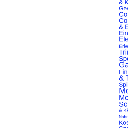
& K
Ge
Co
Co
& E
Ei
Ele
Erl
Tr
Sp
Ga
Fi
& 
Spi
Mo
Mo
Sc
& K
Nahr
Ko