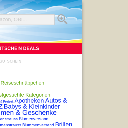
UTSCHEIN DEALS
-GUTSCHEIN
 Reiseschnäppchen
stgesuchte Kategorien
Autos &
Apotheken
 & Freizeit
Z
Babys & Kleinkinder
umen & Geschenke
enstrauss
Blumenversand
Brillen
menstrauss
Blummenversand