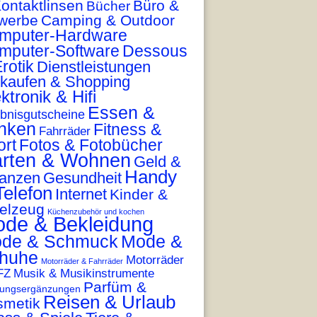
ontaktlinsen
Büro &
Bücher
werbe
Camping & Outdoor
mputer-Hardware
mputer-Software
Dessous
rotik
Dienstleistungen
nkaufen & Shopping
ktronik & Hifi
Essen &
ebnisgutscheine
inken
Fitness &
Fahrräder
ort
Fotos & Fotobücher
rten & Wohnen
Geld &
Handy
nanzen
Gesundheit
Telefon
Internet
Kinder &
elzeug
Küchenzubehör und kochen
de & Bekleidung
de & Schmuck
Mode &
huhe
Motorräder
Motorräder & Fahrräder
FZ
Musik & Musikinstrumente
Parfüm &
ungsergänzungen
Reisen & Urlaub
smetik