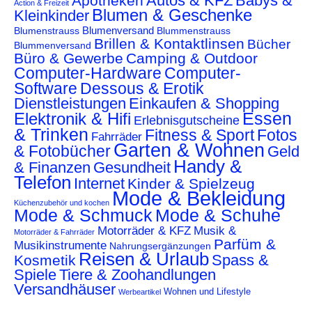
Autos & KFZ
Babys &
Apotheken
Action & Freizeit
Blumen & Geschenke
Kleinkinder
Blumenstrauss
Blumenversand
Blummenstrauss
Brillen & Kontaktlinsen
Bücher
Blummenversand
Büro & Gewerbe
Camping & Outdoor
Computer-Hardware
Computer-
Software
Dessous & Erotik
Dienstleistungen
Einkaufen & Shopping
Essen
Elektronik & Hifi
Erlebnisgutscheine
& Trinken
Fitness & Sport
Fotos
Fahrräder
Garten & Wohnen
& Fotobücher
Geld
Handy &
& Finanzen
Gesundheit
Telefon
Internet
Kinder & Spielzeug
Mode & Bekleidung
Küchenzubehör und kochen
Mode & Schmuck
Mode & Schuhe
Motorräder & KFZ
Musik &
Motorräder & Fahrräder
Parfüm &
Musikinstrumente
Nahrungsergänzungen
Reisen & Urlaub
Spass &
Kosmetik
Spiele
Tiere & Zoohandlungen
Versandhäuser
Wohnen und Lifestyle
Werbeartikel