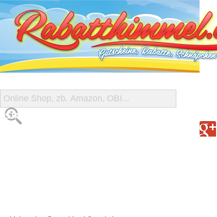
START
ALLE GUTSCHEINE
SHOP-ÜBERSICHT
REISE-SCHNÄPPCHEN
GUTSCHEIN DEALS