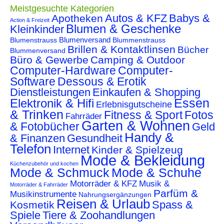
Meistgesuchte Kategorien
Autos & KFZ
Babys &
Apotheken
Action & Freizeit
Blumen & Geschenke
Kleinkinder
Blumenstrauss
Blumenversand
Blummenstrauss
Brillen & Kontaktlinsen
Bücher
Blummenversand
Büro & Gewerbe
Camping & Outdoor
Computer-Hardware
Computer-
Software
Dessous & Erotik
Dienstleistungen
Einkaufen & Shopping
Essen
Elektronik & Hifi
Erlebnisgutscheine
& Trinken
Fitness & Sport
Fotos
Fahrräder
Garten & Wohnen
& Fotobücher
Geld
Handy &
& Finanzen
Gesundheit
Telefon
Internet
Kinder & Spielzeug
Mode & Bekleidung
Küchenzubehör und kochen
Mode & Schmuck
Mode & Schuhe
Motorräder & KFZ
Musik &
Motorräder & Fahrräder
Parfüm &
Musikinstrumente
Nahrungsergänzungen
Reisen & Urlaub
Spass &
Kosmetik
Spiele
Tiere & Zoohandlungen