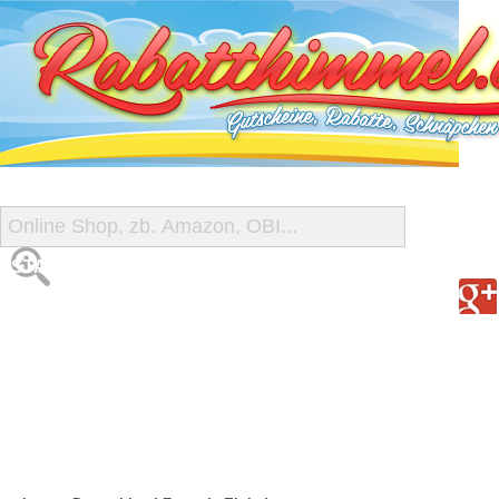
START
ALLE GUTSCHEINE
SHOP-ÜBERSICHT
REISE-SCHNÄPPCHEN
GUTSCHEIN DEALS