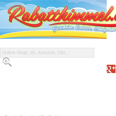
START
ALLE GUTSCHEINE
SHOP-ÜBERSICHT
REISE-SCHNÄPPCHEN
GUTSCHEIN DEALS