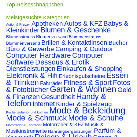
Top Reiseschnäppchen
Meistgesuchte Kategorien
Autos & KFZ
Babys &
Apotheken
Action & Freizeit
Blumen & Geschenke
Kleinkinder
Blumenstrauss
Blumenversand
Blummenstrauss
Brillen & Kontaktlinsen
Bücher
Blummenversand
Büro & Gewerbe
Camping & Outdoor
Computer-Hardware
Computer-
Software
Dessous & Erotik
Dienstleistungen
Einkaufen & Shopping
Essen
Elektronik & Hifi
Erlebnisgutscheine
& Trinken
Fitness & Sport
Fotos
Fahrräder
Garten & Wohnen
& Fotobücher
Geld
Handy &
& Finanzen
Gesundheit
Telefon
Internet
Kinder & Spielzeug
Mode & Bekleidung
Küchenzubehör und kochen
Mode & Schmuck
Mode & Schuhe
Motorräder & KFZ
Musik &
Motorräder & Fahrräder
Parfüm &
Musikinstrumente
Nahrungsergänzungen