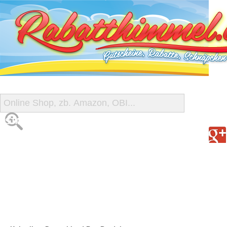
START
ALLE GUTSCHEINE
SHOP-ÜBERSICHT
REISE-SCHNÄPPCHEN
GUTSCHEIN DEALS