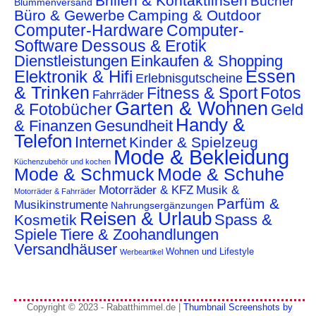
Brillen & Kontaktlinsen
Bücher
Blummenversand
Büro & Gewerbe
Camping & Outdoor
Computer-Hardware
Computer-
Software
Dessous & Erotik
Dienstleistungen
Einkaufen & Shopping
Essen
Elektronik & Hifi
Erlebnisgutscheine
& Trinken
Fitness & Sport
Fotos
Fahrräder
Garten & Wohnen
& Fotobücher
Geld
Handy &
& Finanzen
Gesundheit
Telefon
Internet
Kinder & Spielzeug
Mode & Bekleidung
Küchenzubehör und kochen
Mode & Schmuck
Mode & Schuhe
Motorräder & KFZ
Musik &
Motorräder & Fahrräder
Parfüm &
Musikinstrumente
Nahrungsergänzungen
Reisen & Urlaub
Spass &
Kosmetik
Spiele
Tiere & Zoohandlungen
Versandhäuser
Wohnen und Lifestyle
Werbeartikel
Copyright © 2023 - Rabatthimmel.de |
Thumbnail Screenshots by