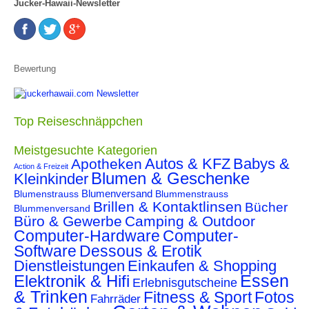
Jucker-Hawaii-Newsletter
Bewertung
Top Reiseschnäppchen
Meistgesuchte Kategorien
Autos & KFZ
Babys &
Apotheken
Action & Freizeit
Blumen & Geschenke
Kleinkinder
Blumenstrauss
Blumenversand
Blummenstrauss
Brillen & Kontaktlinsen
Bücher
Blummenversand
Büro & Gewerbe
Camping & Outdoor
Computer-Hardware
Computer-
Software
Dessous & Erotik
Dienstleistungen
Einkaufen & Shopping
Essen
Elektronik & Hifi
Erlebnisgutscheine
& Trinken
Fitness & Sport
Fotos
Fahrräder