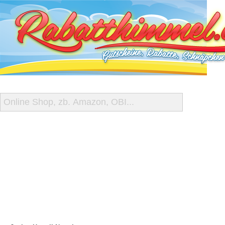
START
ALLE GUTSCHEINE
SHOP-ÜBERSICHT
REISE-SCHNÄPPCHEN
GUTSCHEIN DEALS