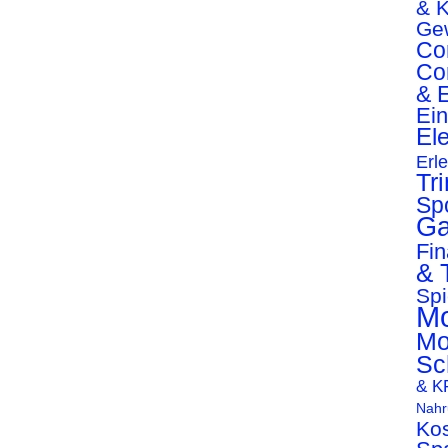
& K
Ge
Co
Co
& E
Ei
Ele
Erl
Tr
Sp
Ga
Fi
& 
Spi
Mo
Mo
Sc
& K
Nahr
Ko