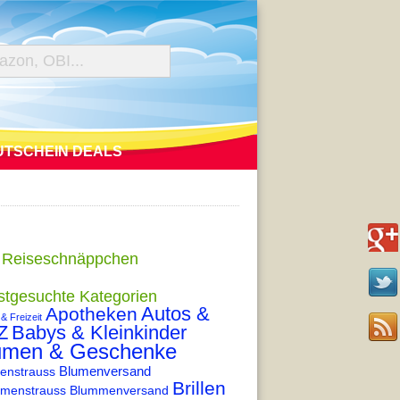
UTSCHEIN DEALS
 Reiseschnäppchen
stgesuchte Kategorien
Autos &
Apotheken
 & Freizeit
Z
Babys & Kleinkinder
umen & Geschenke
enstrauss
Blumenversand
Brillen
menstrauss
Blummenversand