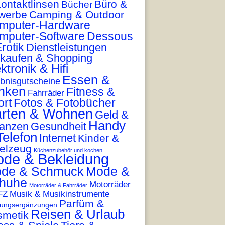
ontaktlinsen
Büro &
Bücher
werbe
Camping & Outdoor
mputer-Hardware
mputer-Software
Dessous
rotik
Dienstleistungen
nkaufen & Shopping
ktronik & Hifi
Essen &
ebnisgutscheine
inken
Fitness &
Fahrräder
ort
Fotos & Fotobücher
rten & Wohnen
Geld &
Handy
nanzen
Gesundheit
Telefon
Internet
Kinder &
elzeug
Küchenzubehör und kochen
de & Bekleidung
de & Schmuck
Mode &
huhe
Motorräder
Motorräder & Fahrräder
FZ
Musik & Musikinstrumente
Parfüm &
ungsergänzungen
Reisen & Urlaub
smetik