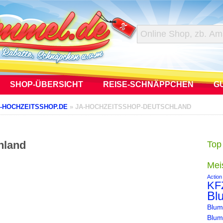
SHOP-ÜBERSICHT
REISE-SCHNÄPPCHEN
G
-HOCHZEITSSHOP.DE
»
JA-HOCHZEITSSHOP-DEUTSCHLAND
hland
Top
Mei
Action
KF
Bl
Blum
Blum