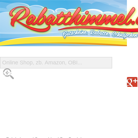
START
ALLE GUTSCHEINE
SHOP-ÜBERSICHT
REISE-SCHNÄPPCHEN
GUTSCHEIN DEALS