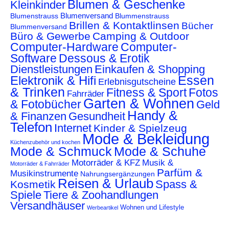
Blumen & Geschenke
Kleinkinder
Blumenstrauss
Blumenversand
Blummenstrauss
Brillen & Kontaktlinsen
Bücher
Blummenversand
Büro & Gewerbe
Camping & Outdoor
Computer-Hardware
Computer-
Software
Dessous & Erotik
Dienstleistungen
Einkaufen & Shopping
Essen
Elektronik & Hifi
Erlebnisgutscheine
& Trinken
Fitness & Sport
Fotos
Fahrräder
Garten & Wohnen
& Fotobücher
Geld
Handy &
& Finanzen
Gesundheit
Telefon
Internet
Kinder & Spielzeug
Mode & Bekleidung
Küchenzubehör und kochen
Mode & Schmuck
Mode & Schuhe
Motorräder & KFZ
Musik &
Motorräder & Fahrräder
Parfüm &
Musikinstrumente
Nahrungsergänzungen
Reisen & Urlaub
Spass &
Kosmetik
Spiele
Tiere & Zoohandlungen
Versandhäuser
Wohnen und Lifestyle
Werbeartikel