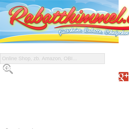
START
ALLE GUTSCHEINE
SHOP-ÜBERSICHT
REISE-SCHNÄPPCHEN
GUTSCHEIN DEALS