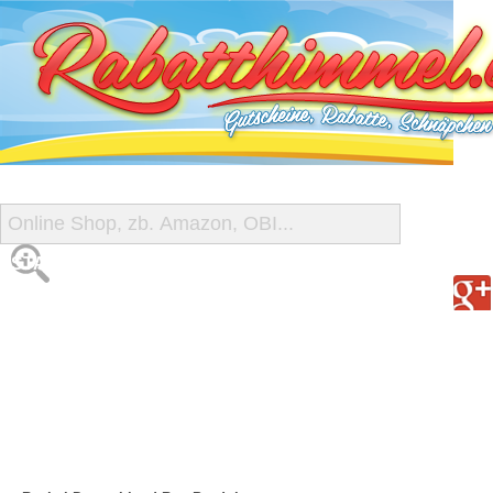
START
ALLE GUTSCHEINE
SHOP-ÜBERSICHT
REISE-SCHNÄPPCHEN
GUTSCHEIN DEALS