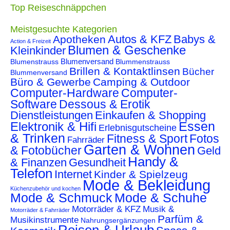
Top Reiseschnäppchen
Meistgesuchte Kategorien
Autos & KFZ
Babys &
Apotheken
Action & Freizeit
Blumen & Geschenke
Kleinkinder
Blumenstrauss
Blumenversand
Blummenstrauss
Brillen & Kontaktlinsen
Bücher
Blummenversand
Büro & Gewerbe
Camping & Outdoor
Computer-Hardware
Computer-
Software
Dessous & Erotik
Dienstleistungen
Einkaufen & Shopping
Essen
Elektronik & Hifi
Erlebnisgutscheine
& Trinken
Fitness & Sport
Fotos
Fahrräder
Garten & Wohnen
& Fotobücher
Geld
Handy &
& Finanzen
Gesundheit
Telefon
Internet
Kinder & Spielzeug
Mode & Bekleidung
Küchenzubehör und kochen
Mode & Schmuck
Mode & Schuhe
Motorräder & KFZ
Musik &
Motorräder & Fahrräder
Parfüm &
Musikinstrumente
Nahrungsergänzungen