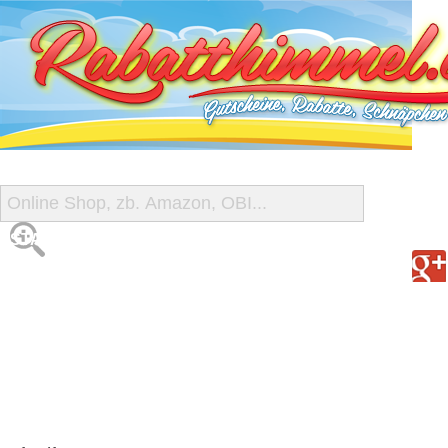
START
ALLE GUTSCHEINE
SHOP-ÜBERSICHT
REISE-SCHNÄPPCHEN
GUTSCHEIN DEALS