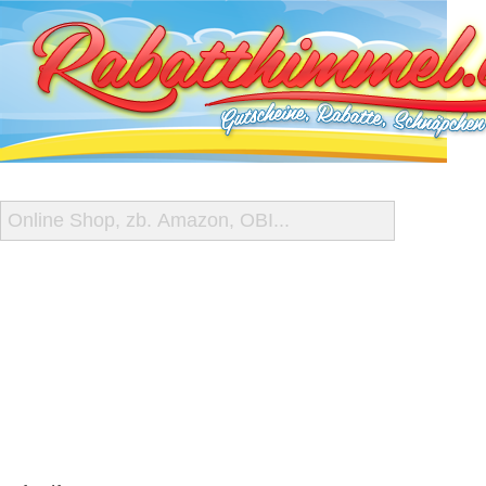
START
ALLE GUTSCHEINE
SHOP-ÜBERSICHT
REISE-SCHNÄPPCHEN
GUTSCHEIN DEALS