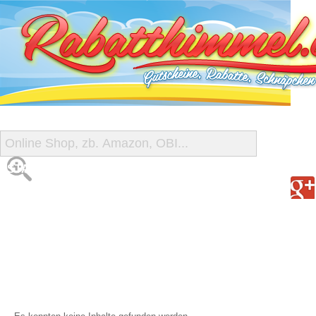
START
ALLE GUTSCHEINE
SHOP-ÜBERSICHT
REISE-SCHNÄPPCHEN
GUTSCHEIN DEALS