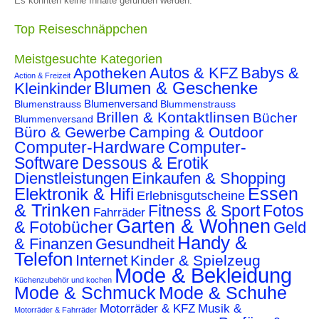
Es konnten keine Inhalte gefunden werden.
Top Reiseschnäppchen
Meistgesuchte Kategorien
Autos & KFZ
Babys &
Apotheken
Action & Freizeit
Blumen & Geschenke
Kleinkinder
Blumenstrauss
Blumenversand
Blummenstrauss
Brillen & Kontaktlinsen
Bücher
Blummenversand
Büro & Gewerbe
Camping & Outdoor
Computer-Hardware
Computer-
Software
Dessous & Erotik
Dienstleistungen
Einkaufen & Shopping
Essen
Elektronik & Hifi
Erlebnisgutscheine
& Trinken
Fitness & Sport
Fotos
Fahrräder
Garten & Wohnen
& Fotobücher
Geld
Handy &
& Finanzen
Gesundheit
Telefon
Internet
Kinder & Spielzeug
Mode & Bekleidung
Küchenzubehör und kochen
Mode & Schmuck
Mode & Schuhe
Motorräder & KFZ
Musik &
Motorräder & Fahrräder