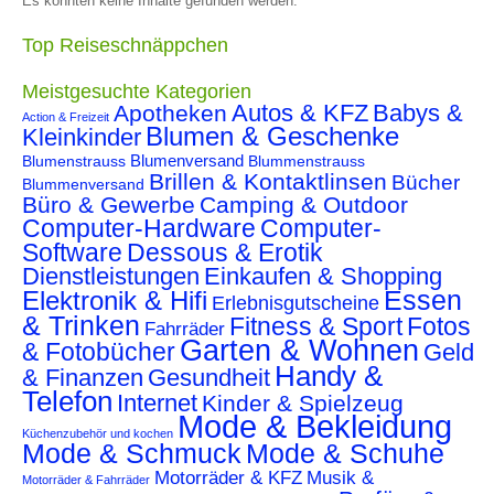
Es konnten keine Inhalte gefunden werden.
Top Reiseschnäppchen
Meistgesuchte Kategorien
Autos & KFZ
Babys &
Apotheken
Action & Freizeit
Blumen & Geschenke
Kleinkinder
Blumenstrauss
Blumenversand
Blummenstrauss
Brillen & Kontaktlinsen
Bücher
Blummenversand
Büro & Gewerbe
Camping & Outdoor
Computer-Hardware
Computer-
Software
Dessous & Erotik
Dienstleistungen
Einkaufen & Shopping
Essen
Elektronik & Hifi
Erlebnisgutscheine
& Trinken
Fitness & Sport
Fotos
Fahrräder
Garten & Wohnen
& Fotobücher
Geld
Handy &
& Finanzen
Gesundheit
Telefon
Internet
Kinder & Spielzeug
Mode & Bekleidung
Küchenzubehör und kochen
Mode & Schmuck
Mode & Schuhe
Motorräder & KFZ
Musik &
Motorräder & Fahrräder