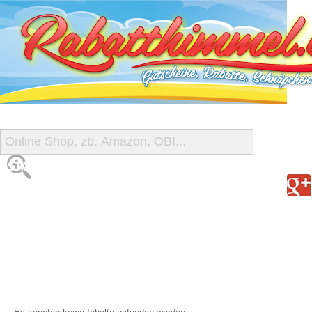
START
ALLE GUTSCHEINE
SHOP-ÜBERSICHT
REISE-SCHNÄPPCHEN
GUTSCHEIN DEALS