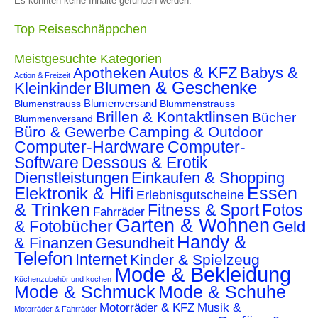
Es konnten keine Inhalte gefunden werden.
Top Reiseschnäppchen
Meistgesuchte Kategorien
Autos & KFZ
Babys &
Apotheken
Action & Freizeit
Blumen & Geschenke
Kleinkinder
Blumenstrauss
Blumenversand
Blummenstrauss
Brillen & Kontaktlinsen
Bücher
Blummenversand
Büro & Gewerbe
Camping & Outdoor
Computer-Hardware
Computer-
Software
Dessous & Erotik
Dienstleistungen
Einkaufen & Shopping
Essen
Elektronik & Hifi
Erlebnisgutscheine
& Trinken
Fitness & Sport
Fotos
Fahrräder
Garten & Wohnen
& Fotobücher
Geld
Handy &
& Finanzen
Gesundheit
Telefon
Internet
Kinder & Spielzeug
Mode & Bekleidung
Küchenzubehör und kochen
Mode & Schmuck
Mode & Schuhe
Motorräder & KFZ
Musik &
Motorräder & Fahrräder