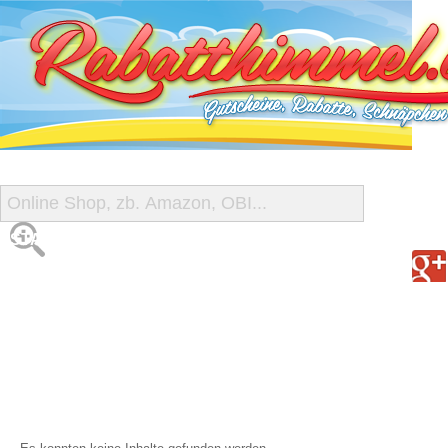
START
ALLE GUTSCHEINE
SHOP-ÜBERSICHT
REISE-SCHNÄPPCHEN
GUTSCHEIN DEALS